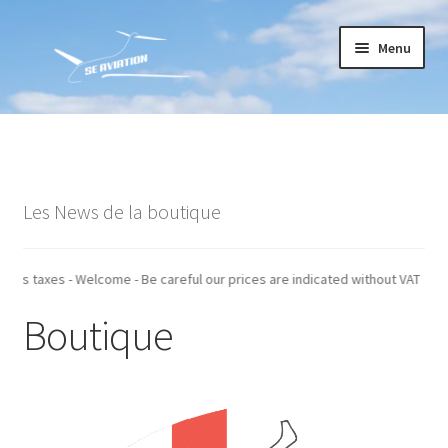
Aller
Aller
Menu
à
au
la
contenu
navigation
Accueil
Commande
Les News de la boutique
Conditions générales de vente
Mon compte
t indiqués hors taxes - Welcome - Be careful our prices are indicated withou
Boutique
Paiement
Panier
Recommandations techniques