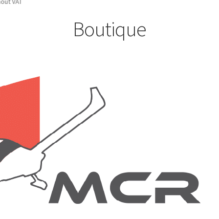
dicated without VAT
Boutique