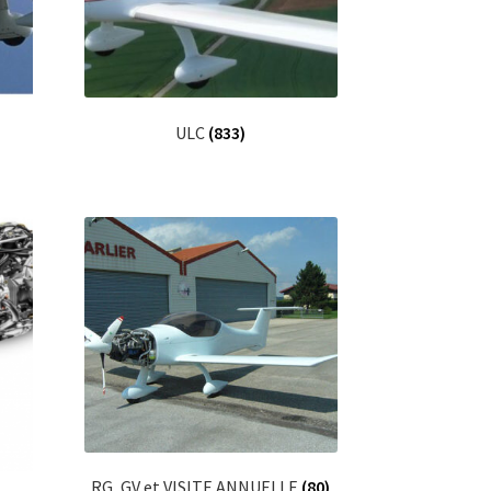
ULC
(833)
RG, GV et VISITE ANNUELLE
(80)