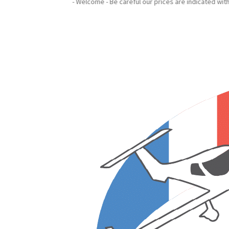
n nos prix sont indiqués hors taxes - Welcome - Be careful our prices are in