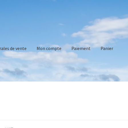
rales de vente
Mon compte
Paiement
Panier
vente
Mon compte
Paiement
Panier
Recommandations technique