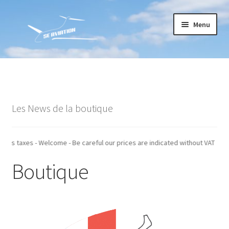
Aller
Aller
Menu
à
au
la
contenu
navigation
Accueil
Commande
Les News de la boutique
Conditions générales de vente
Mon compte
t indiqués hors taxes - Welcome - Be careful our prices are indicated withou
Boutique
Paiement
Panier
Recommandations techniques