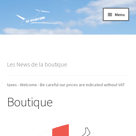
Aller
Aller
Menu
à
au
la
contenu
navigation
Accueil
Commande
Les News de la boutique
Conditions générales de vente
Mon compte
indiqués hors taxes - Welcome - Be careful our prices are indicated without
Boutique
Paiement
Panier
Recommandations techniques