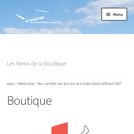
Aller
Aller
Menu
à
au
la
contenu
navigation
Accueil
Commande
Les News de la boutique
Conditions générales de vente
Mon compte
ndiqués hors taxes - Welcome - Be careful our prices are indicated without 
Boutique
Paiement
Panier
Recommandations techniques