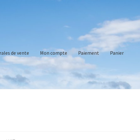
rales de vente
Mon compte
Paiement
Panier
vente
Mon compte
Paiement
Panier
Recommandations technique