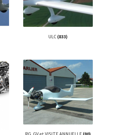
ULC
(833)
RG, GV et VISITE ANNUELLE
(80)