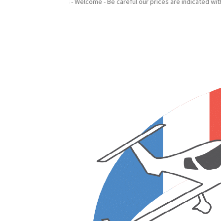
n nos prix sont indiqués hors taxes - Welcome - Be careful our prices are i