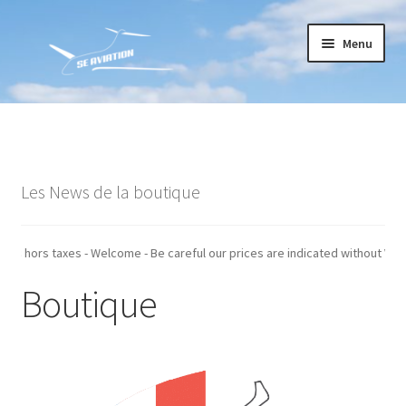
Aller
Aller
Menu
à
au
la
contenu
navigation
Accueil
Commande
Les News de la boutique
Conditions générales de vente
Mon compte
 sont indiqués hors taxes - Welcome - Be careful our prices are indicated wi
Boutique
Paiement
Panier
Recommandations techniques