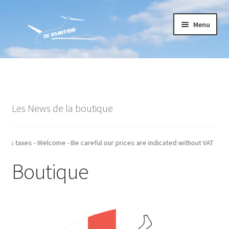
Aller
Aller
Menu
à
au
la
contenu
navigation
Accueil
Commande
Les News de la boutique
Conditions générales de vente
Mon compte
 indiqués hors taxes - Welcome - Be careful our prices are indicated withou
Boutique
Paiement
Panier
Recommandations techniques