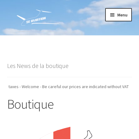
Aller
Aller
Menu
à
au
la
contenu
navigation
Accueil
Commande
Les News de la boutique
Conditions générales de vente
Mon compte
ndiqués hors taxes - Welcome - Be careful our prices are indicated without V
Boutique
Paiement
Panier
Recommandations techniques