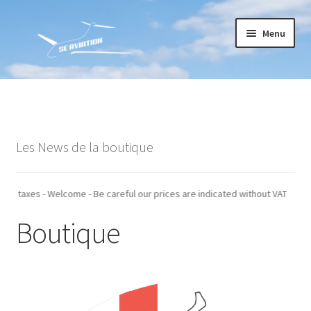
Aller
Aller
Menu
à
au
la
contenu
navigation
Accueil
Commande
Les News de la boutique
Conditions générales de vente
Mon compte
 indiqués hors taxes - Welcome - Be careful our prices are indicated without
Boutique
Paiement
Panier
Recommandations techniques